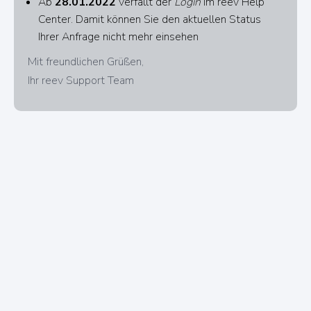
Ab
28.01.2022
verfällt der
Login
im reev Help
Center. Damit können Sie den aktuellen Status
Ihrer Anfrage nicht mehr einsehen
Mit freundlichen Grüßen,
Ihr reev Support Team