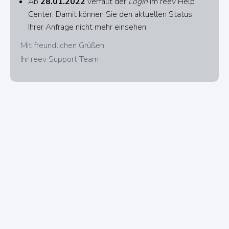
Ab
28.01.2022
verfällt der
Login
im reev Help
Center. Damit können Sie den aktuellen Status
Ihrer Anfrage nicht mehr einsehen
Mit freundlichen Grüßen,
Ihr reev Support Team