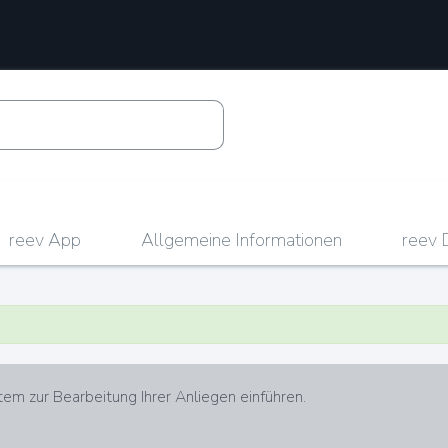
reev App
Allgemeine Informationen
reev 
em zur Bearbeitung Ihrer Anliegen einführen.