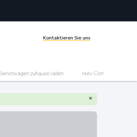
Kontaktieren Sie uns
Dienstwagen zuhause laden
reev Compact
r
×