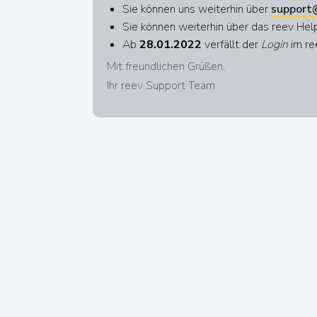
Sie können uns weiterhin über
support
Sie können weiterhin über das reev He
Ab
28.01.2022
verfällt der
Login
im re
Mit freundlichen Grüßen,
Ihr reev Support Team