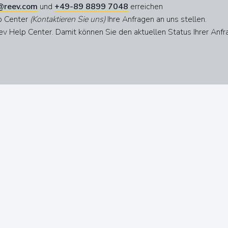
@reev.com
und
+49-89 8899 7048
erreichen
lp Center
(Kontaktieren Sie uns)
Ihre Anfragen an uns stellen.
ev Help Center. Damit können Sie den aktuellen Status Ihrer Anf