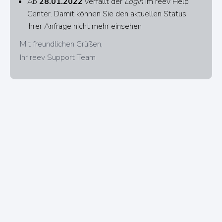
Ab
28.01.2022
verfällt der
Login
im reev Help
Center. Damit können Sie den aktuellen Status
Ihrer Anfrage nicht mehr einsehen
Mit freundlichen Grüßen,
Ihr reev Support Team