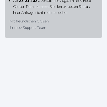
Ab
28.01.2022
verfällt der
Login
im reev Help
Center. Damit können Sie den aktuellen Status
Ihrer Anfrage nicht mehr einsehen
Mit freundlichen Grüßen,
Ihr reev Support Team