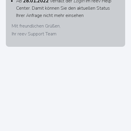
Ab
28.01.2022
verfällt der
Login
im reev Help
Center. Damit können Sie den aktuellen Status
Ihrer Anfrage nicht mehr einsehen
Mit freundlichen Grüßen,
Ihr reev Support Team