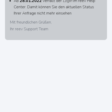
Ab
28.01.2022
verfällt der
Login
im reev Help
Center. Damit können Sie den aktuellen Status
Ihrer Anfrage nicht mehr einsehen
Mit freundlichen Grüßen,
Ihr reev Support Team