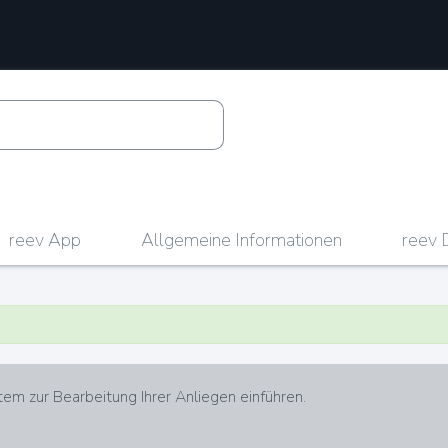
reev App
Allgemeine Informationen
reev 
em zur Bearbeitung Ihrer Anliegen einführen.