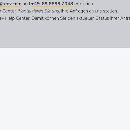
@reev.com
und
+49-89 8899 7048
erreichen
lp Center
(Kontaktieren Sie uns)
Ihre Anfragen an uns stellen.
ev Help Center. Damit können Sie den aktuellen Status Ihrer Anf