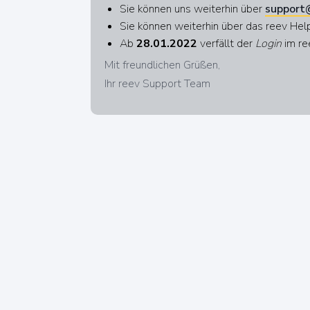
Sie können uns weiterhin über
support
Sie können weiterhin über das reev He
Ab
28.01.2022
verfällt der
Login
im re
Mit freundlichen Grüßen,
Ihr reev Support Team