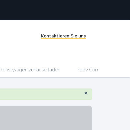
Kontaktieren Sie uns
Dienstwagen zuhause laden
reev Compact
r
×